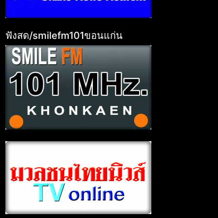
ฟังสด/smilefm101ขอนแก่น