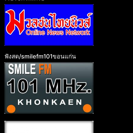
ฟังสด/smilefm101ขอนแก่น