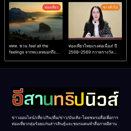
หลังผู้ร่วมกิจกรรมร่วมโหวต
ยกระดับเศรษฐกิจดิจิทัลอีสาน
ท่องเที่ยว
ข่าวทั่วไป
ชนะกว่า 10,000 คะแนน
ททท. ชวน feel all the
ท่องเที่ยวไทยแรงต่อเนื่อง! ปี
feelings จากทะเลหมอกถึง
2568–2569 กวาดรางวัล
ทะเลใต้ ค้นพบเมืองไทยมุม
ระดับสากล ตอกย้ำผลสำเร็จ
ใหม่กับหลากความรู้สึกที่ไม่รู้
ดันไทยสู่จุดหมายปลายทางนัก
ลืม
ท่องเที่ยวจากทั่วโลก
ข่าวออนไลน์/เที่ยว/กิน/ดื่ม/ข่าว/บันเทิง-โดยชมรมสื่อเพื่อการ
ท่องเที่ยวกลุ่มร้อยแก่นสารสินธุ์และชมรมคนทำสื่อภาคอีสาน