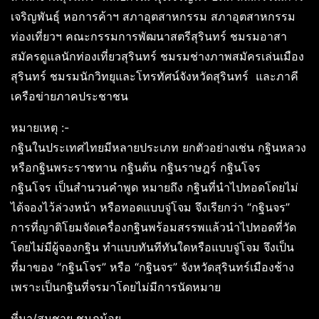
เจริญพันธุ์ หอการค้าฯ สภาอุตสาหกรรม สภาอุตสาหกรรม
ท่องเที่ยวฯ คณะกรรมการพัฒนาสตรีสุรินทร์ ชมรมอาสา
สมัครดูแลนักท่องเที่ยวสุรินทร์ ชมรมช่างภาพสมัครเล่นเมือง
สุรินทร์ ชมรมนักวิทยุและโทรทัศน์จังหวัดสุรินทร์ และภาคี
เครือข่ายภาคประชาชน
หมายเหตุ :-
กฐินในประเทศไทยมีหลายประเภท ยกตัวอย่างเช่น กฐินหลวง
หรือกฐินพระราชทาน กฐินต้น กฐินราษฎร์ กฐินโจร
กฐินโจร เป็นสำนวนคำพูด หมายถึง กฐินที่นำไปทอดโดยไม่
ได้จองไว้ล่วงหน้า หรือทอดแบบจู่โจม จึงเรียกว่า “กฐินจร”
การที่ญาติโยมจัดเครื่องกฐินพร้อมสรรพแล้วนำไปทอดที่วัด
โดยไม่มีผู้จองกฐิน ทำแบบทันทีทันใดหรือแบบจู่โจม จึงเป็น
ที่มาของ “กฐินโจร” หรือ “กฐินจร” จังหวัดสุรินทร์เมืองช้าง
เพราะเป็นกฐินที่จรมาโดยไม่มีการนัดหมาย
ที่มา/สมชาย ชมภูน้อย