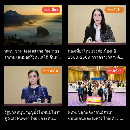
ล่าสุด หลานหมูเด้ง หลังผู้ร่วม
ใหญ่ หนุนผู้ประกอบการใช้ AI ยก
กิจกรรมร่วมโหวตชนะกว่า
ระดับเศรษฐกิจดิจิทัลอีสาน
ท่องเที่ยว
ข่าวทั่วไป
10,000 คะแนน
ททท. ชวน feel all the feelings
ท่องเที่ยวไทยแรงต่อเนื่อง! ปี
จากทะเลหมอกถึงทะเลใต้ ค้นพบ
2568–2569 กวาดรางวัลระดับ
เมืองไทยมุมใหม่กับหลากความ
สากล ตอกย้ำผลสำเร็จ ดันไทยสู่
รู้สึกที่ไม่รู้ลืม
จุดหมายปลายทางนักท่องเที่ยว
ข่าวทั่วไป
ท่องเที่ยว
จากทั่วโลก
รัฐบาลหนุน “บุญบั้งไฟพนมไพร”
ททท. ปลุกพลัง “คนอีสาน”
สู่ Soft Power ไทย ยกระดับ
ขอนแก่นและจังหวัดใกล้เคียง สู่
มรดกวัฒนธรรมอีสาน สร้าง
“ทูตถิ่นยั่งยืน” ต่อยอดทุน