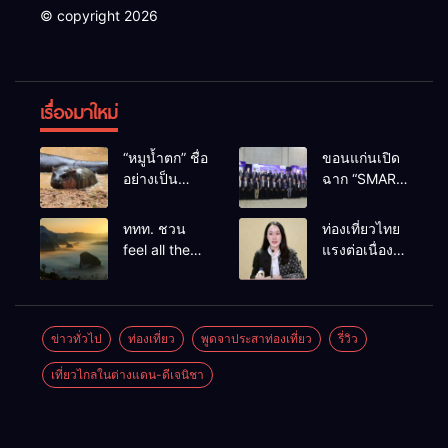
© copyright 2026
เรื่องมาใหม่
“หมูน้ำตก” ชื่อ
ขอนแก่นเปิด
อย่างเป็น
ฉาก “SMART
ทางการลูก
BUSINESS
ฮิปโปโปเตมัส
EXPO 2026”
ททท. ชวน
ท่องเที่ยวไทย
แคระตัวใหม่
ยิ่งใหญ่ หนุนผู้
feel all the
แรงต่อเนื่อง!
ล่าสุด หลาน
ประกอบการ
feelings จาก
ปี 2568–
หมูเด้ง หลังผู้
ใช้ AI ยก
ทะเลหมอกถึง
2569 กวาด
ร่วมกิจกรรม
ระดับ
ทะเลใต้ ค้น
รางวัลระดับ
ร่วมโหวต
เศรษฐกิจ
พบเมืองไทย
สากล ตอกย้ำ
ข่าวทั่วไป
ท่องเที่ยว
พูดจาประสาท่องเที่ยว
รี่วิว
ชนะกว่า
ดิจิทัลอีสาน
มุมใหม่กับ
ผลสำเร็จ ดัน
10,000
เที่ยวไกลในต่างแดน-ดีเจนิชา
หลากความ
ไทยสู่จุดหมาย
คะแนน
รู้สึกที่ไม่รู้ลืม
ปลายทางนัก
ท่องเที่ยวจาก
ทั่วโลก