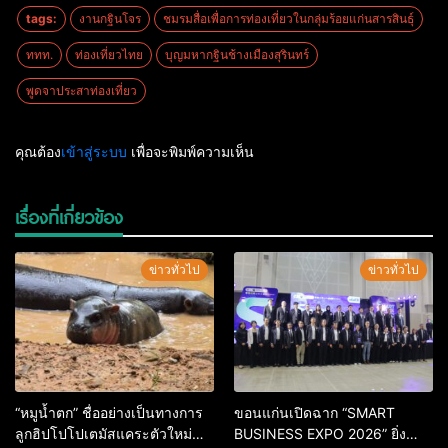
tags:
งานกฐินโจร
ชมรมสื่อเพื่อการท่องเที่ยวในกลุ่มร้อยแก่นสารสินธุ์
ททท.
ท่องเที่ยวไทย
บุญมหากฐินช้างเมืองสุรินทร์
พูดจาประสาท่องเที่ยว
คุณต้อง
เข้าสู่ระบบ
เพื่อจะพิมพ์ความเห็น
เรื่องที่เกี่ยวข้อง
ข่าวทั่วไป
ข่าวทั่วไป
“หมูน้ำตก” ชื่ออย่างเป็นทางการ
ขอนแก่นเปิดฉาก “SMART
ลูกฮิปโปโปเตมัสแคระตัวใหม่
BUSINESS EXPO 2026” ยิ่ง