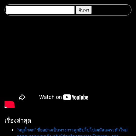
มูลค่าเศรษฐกิจและความภาค
วัฒนธรรม สร้างการท่องเที่ยว
ภูมิใจของชาติ
คุณค่าสูงอย่างมีความหมาย
ค้นหา
สำหรับ:
เรื่องล่าสุด
“หมูน้ำตก” ชื่ออย่างเป็นทางการลูกฮิปโปโปเตมัสแคระตัวใหม่