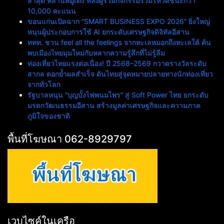
ล่าสุด หลานหมูเด้ง หลังผู้ร่วมกิจกรรมร่วมโหวตชนะกว่า
10,000 คะแนน
ขอนแก่นเปิดฉาก “SMART BUSINESS EXPO 2026” ยิ่งใหญ่
หนุนผู้ประกอบการใช้ AI ยกระดับเศรษฐกิจดิจิทัลอีสาน
ททท. ชวน feel all the feelings จากทะเลหมอกถึงทะเลใต้ ค้น
พบเมืองไทยมุมใหม่กับหลากความรู้สึกที่ไม่รู้ลืม
ท่องเที่ยวไทยแรงต่อเนื่อง! ปี 2568–2569 กวาดรางวัลระดับ
สากล ตอกย้ำผลสำเร็จ ดันไทยสู่จุดหมายปลายทางนักท่องเที่ยว
จากทั่วโลก
รัฐบาลหนุน “บุญบั้งไฟพนมไพร” สู่ Soft Power ไทย ยกระดับ
มรดกวัฒนธรรมอีสาน สร้างมูลค่าเศรษฐกิจและความภาค
ภูมิใจของชาติ
พื้นที่โฆษณา 062-8929797
เวบไซค์ในเครือ