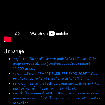
เรื่องล่าสุด
“หมูน้ำตก” ชื่ออย่างเป็นทางการลูกฮิปโปโปเตมัสแคระตัวใหม่
ล่าสุด หลานหมูเด้ง หลังผู้ร่วมกิจกรรมร่วมโหวตชนะกว่า
10,000 คะแนน
ขอนแก่นเปิดฉาก “SMART BUSINESS EXPO 2026” ยิ่งใหญ่
หนุนผู้ประกอบการใช้ AI ยกระดับเศรษฐกิจดิจิทัลอีสาน
ททท. ชวน feel all the feelings จากทะเลหมอกถึงทะเลใต้ ค้น
พบเมืองไทยมุมใหม่กับหลากความรู้สึกที่ไม่รู้ลืม
ท่องเที่ยวไทยแรงต่อเนื่อง! ปี 2568–2569 กวาดรางวัลระดับ
สากล ตอกย้ำผลสำเร็จ ดันไทยสู่จุดหมายปลายทางนักท่องเที่ยว
จากทั่วโลก