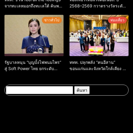
จากทะเลหมอกถึงทะเลใต้ ค้นพบ
2568–2569 กวาดรางวัลระดับ
เมืองไทยมุมใหม่กับหลากความ
สากล ตอกย้ำผลสำเร็จ ดันไทยสู่
รู้สึกที่ไม่รู้ลืม
จุดหมายปลายทางนักท่องเที่ยว
ข่าวทั่วไป
ท่องเที่ยว
จากทั่วโลก
รัฐบาลหนุน “บุญบั้งไฟพนมไพร”
ททท. ปลุกพลัง “คนอีสาน”
สู่ Soft Power ไทย ยกระดับ
ขอนแก่นและจังหวัดใกล้เคียง สู่
มรดกวัฒนธรรมอีสาน สร้าง
“ทูตถิ่นยั่งยืน” ต่อยอดทุน
มูลค่าเศรษฐกิจและความภาค
วัฒนธรรม สร้างการท่องเที่ยว
ภูมิใจของชาติ
คุณค่าสูงอย่างมีความหมาย
ค้นหา
สำหรับ: