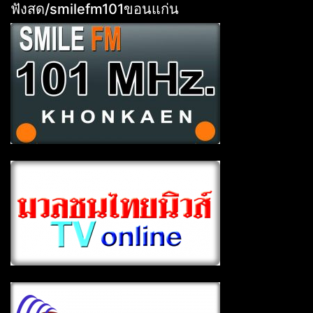
ฟังสด/smilefm101ขอนแก่น