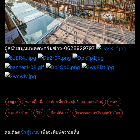
ผู้สนับสนุนแพลตฟอร์มข่าว-0628929797
tags:
ชมรมสื่อเพื่อการท่องเที่ยวในกลุ่มร้อยแก่นสารสินธุ์
ททท.
ท่องเที่ยวไทย
รีวิว
เขื่อนสิรินธร
โซลาร์ลอยน้ำใหญ่สุดในโลก
คุณต้อง
เข้าสู่ระบบ
เพื่อจะพิมพ์ความเห็น