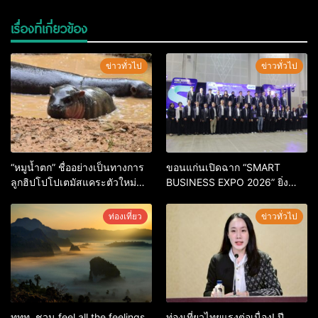
เรื่องที่เกี่ยวข้อง
ข่าวทั่วไป
ข่าวทั่วไป
“หมูน้ำตก” ชื่ออย่างเป็นทางการ
ขอนแก่นเปิดฉาก “SMART
ลูกฮิปโปโปเตมัสแคระตัวใหม่
BUSINESS EXPO 2026” ยิ่ง
ล่าสุด หลานหมูเด้ง หลังผู้ร่วม
ใหญ่ หนุนผู้ประกอบการใช้ AI ยก
กิจกรรมร่วมโหวตชนะกว่า
ระดับเศรษฐกิจดิจิทัลอีสาน
ท่องเที่ยว
ข่าวทั่วไป
10,000 คะแนน
ททท. ชวน feel all the feelings
ท่องเที่ยวไทยแรงต่อเนื่อง! ปี