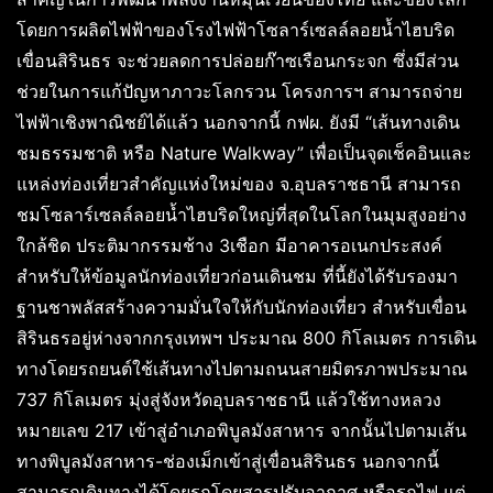
โดยการผลิตไฟฟ้าของโรงไฟฟ้าโซลาร์เซลล์ลอยน้ำไฮบริด
เขื่อนสิรินธร จะช่วยลดการปล่อยก๊าซเรือนกระจก ซึ่งมีส่วน
ช่วยในการแก้ปัญหาภาวะโลกรวน โครงการฯ สามารถจ่าย
ไฟฟ้าเชิงพาณิชย์ได้แล้ว นอกจากนี้ กฟผ. ยังมี “เส้นทางเดิน
ชมธรรมชาติ หรือ Nature Walkway” เพื่อเป็นจุดเช็คอินและ
แหล่งท่องเที่ยวสำคัญแห่งใหม่ของ จ.อุบลราชธานี สามารถ
ชมโซลาร์เซลล์ลอยน้ำไฮบริดใหญ่ที่สุดในโลกในมุมสูงอย่าง
ใกล้ชิด ประติมากรรมช้าง 3เชือก มีอาคารอเนกประสงค์
สำหรับให้ข้อมูลนักท่องเที่ยวก่อนเดินชม ที่นี้ยังได้รับรองมา
ฐานชาพลัสสร้างความมั่นใจให้กับนักท่องเที่ยว สำหรับเขื่อน
สิรินธรอยู่ห่างจากกรุงเทพฯ ประมาณ 800 กิโลเมตร การเดิน
ทางโดยรถยนต์ใช้เส้นทางไปตามถนนสายมิตรภาพประมาณ
737 กิโลเมตร มุ่งสู่จังหวัดอุบลราชธานี แล้วใช้ทางหลวง
หมายเลข 217 เข้าสู่อำเภอพิบูลมังสาหาร จากนั้นไปตามเส้น
ทางพิบูลมังสาหาร-ช่องเม็กเข้าสู่เขื่อนสิรินธร นอกจากนี้
สามารถเดินทางได้โดยรถโดยสารปรับอากาศ หรือรถไฟ แต่