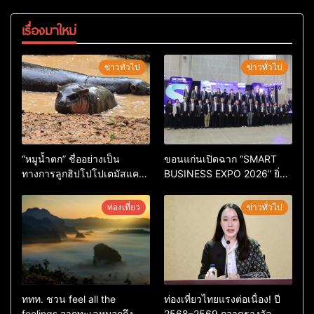
เรื่องมาใหม่
ข่าวทั่วไป
ข่าวทั่วไป
“หมูน้ำตก” ชื่ออย่างเป็น
ขอนแก่นเปิดฉาก “SMART
ทางการลูกฮิปโปโปเตมัสแคระ
BUSINESS EXPO 2026” ยิ่ง
ตัวใหม่ล่าสุด หลานหมูเด้ง
ใหญ่ หนุนผู้ประกอบการใช้ AI
หลังผู้ร่วมกิจกรรมร่วมโหวต
ยกระดับเศรษฐกิจดิจิทัลอีสาน
ท่องเที่ยว
ข่าวทั่วไป
ชนะกว่า 10,000 คะแนน
ททท. ชวน feel all the
ท่องเที่ยวไทยแรงต่อเนื่อง! ปี
feelings จากทะเลหมอกถึง
2568–2569 กวาดรางวัล