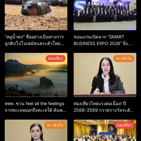
“หมูน้ำตก” ชื่ออย่างเป็นทางการ
ขอนแก่นเปิดฉาก “SMART
ลูกฮิปโปโปเตมัสแคระตัวใหม่
BUSINESS EXPO 2026” ยิ่ง
ล่าสุด หลานหมูเด้ง หลังผู้ร่วม
ใหญ่ หนุนผู้ประกอบการใช้ AI ยก
กิจกรรมร่วมโหวตชนะกว่า
ระดับเศรษฐกิจดิจิทัลอีสาน
ท่องเที่ยว
ข่าวทั่วไป
10,000 คะแนน
ททท. ชวน feel all the feelings
ท่องเที่ยวไทยแรงต่อเนื่อง! ปี
จากทะเลหมอกถึงทะเลใต้ ค้นพบ
2568–2569 กวาดรางวัลระดับ
เมืองไทยมุมใหม่กับหลากความ
สากล ตอกย้ำผลสำเร็จ ดันไทยสู่
รู้สึกที่ไม่รู้ลืม
จุดหมายปลายทางนักท่องเที่ยว
ข่าวทั่วไป
ท่องเที่ยว
จากทั่วโลก