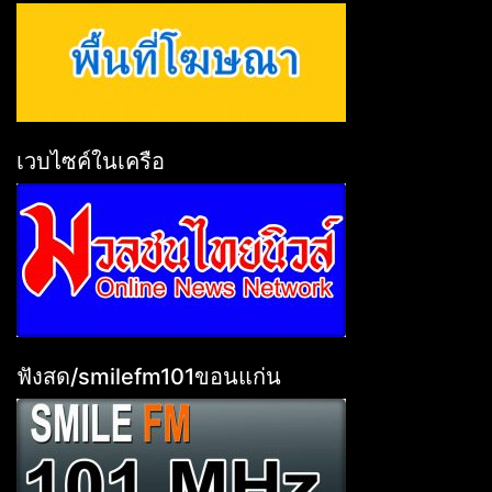
เวบไซค์ในเครือ
ฟังสด/smilefm101ขอนแก่น