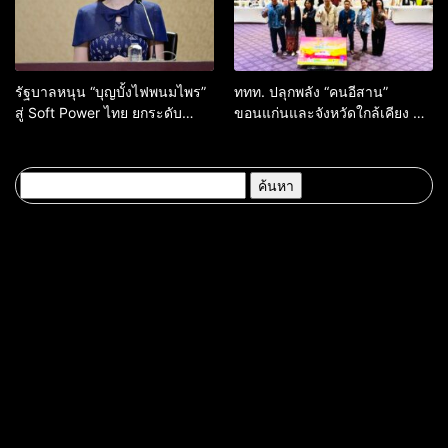
รัฐบาลหนุน “บุญบั้งไฟพนมไพร”
ททท. ปลุกพลัง “คนอีสาน”
สู่ Soft Power ไทย ยกระดับ
ขอนแก่นและจังหวัดใกล้เคียง สู่
มรดกวัฒนธรรมอีสาน สร้าง
“ทูตถิ่นยั่งยืน” ต่อยอดทุน
มูลค่าเศรษฐกิจและความภาค
วัฒนธรรม สร้างการท่องเที่ยว
ภูมิใจของชาติ
คุณค่าสูงอย่างมีความหมาย
ค้นหา
สำหรับ: