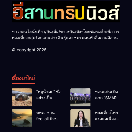
ข่าวออนไลน์/เที่ยว/กิน/ดื่ม/ข่าว/บันเทิง-โดยชมรมสื่อเพื่อการ
ท่องเที่ยวกลุ่มร้อยแก่นสารสินธุ์และชมรมคนทำสื่อภาคอีสาน
© copyright 2026
เรื่องมาใหม่
“หมูน้ำตก” ชื่อ
ขอนแก่นเปิด
อย่างเป็น
ฉาก “SMART
ทางการลูก
BUSINESS
ฮิปโปโปเตมัส
EXPO 2026”
ททท. ชวน
ท่องเที่ยวไทย
แคระตัวใหม่
ยิ่งใหญ่ หนุนผู้
feel all the
แรงต่อเนื่อง!
ล่าสุด หลาน
ประกอบการ
feelings จาก
ปี 2568–
หมูเด้ง หลังผู้
ใช้ AI ยก
ทะเลหมอกถึง
2569 กวาด