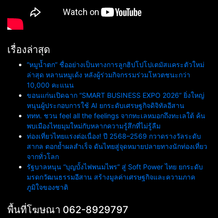
เรื่องล่าสุด
“หมูน้ำตก” ชื่ออย่างเป็นทางการลูกฮิปโปโปเตมัสแคระตัวใหม่
ล่าสุด หลานหมูเด้ง หลังผู้ร่วมกิจกรรมร่วมโหวตชนะกว่า
10,000 คะแนน
ขอนแก่นเปิดฉาก “SMART BUSINESS EXPO 2026” ยิ่งใหญ่
หนุนผู้ประกอบการใช้ AI ยกระดับเศรษฐกิจดิจิทัลอีสาน
ททท. ชวน feel all the feelings จากทะเลหมอกถึงทะเลใต้ ค้น
พบเมืองไทยมุมใหม่กับหลากความรู้สึกที่ไม่รู้ลืม
ท่องเที่ยวไทยแรงต่อเนื่อง! ปี 2568–2569 กวาดรางวัลระดับ
สากล ตอกย้ำผลสำเร็จ ดันไทยสู่จุดหมายปลายทางนักท่องเที่ยว
จากทั่วโลก
รัฐบาลหนุน “บุญบั้งไฟพนมไพร” สู่ Soft Power ไทย ยกระดับ
มรดกวัฒนธรรมอีสาน สร้างมูลค่าเศรษฐกิจและความภาค
ภูมิใจของชาติ
พื้นที่โฆษณา 062-8929797