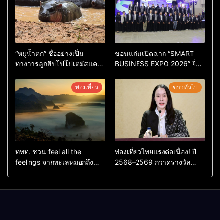
“หมูน้ำตก” ชื่ออย่างเป็น
ขอนแก่นเปิดฉาก “SMART
ทางการลูกฮิปโปโปเตมัสแคระ
BUSINESS EXPO 2026” ยิ่ง
ตัวใหม่ล่าสุด หลานหมูเด้ง
ใหญ่ หนุนผู้ประกอบการใช้ AI
หลังผู้ร่วมกิจกรรมร่วมโหวต
ยกระดับเศรษฐกิจดิจิทัลอีสาน
ท่องเที่ยว
ข่าวทั่วไป
ชนะกว่า 10,000 คะแนน
ททท. ชวน feel all the
ท่องเที่ยวไทยแรงต่อเนื่อง! ปี
feelings จากทะเลหมอกถึง
2568–2569 กวาดรางวัล
ทะเลใต้ ค้นพบเมืองไทยมุม
ระดับสากล ตอกย้ำผลสำเร็จ
ใหม่กับหลากความรู้สึกที่ไม่รู้
ดันไทยสู่จุดหมายปลายทางนัก
ลืม
ท่องเที่ยวจากทั่วโลก