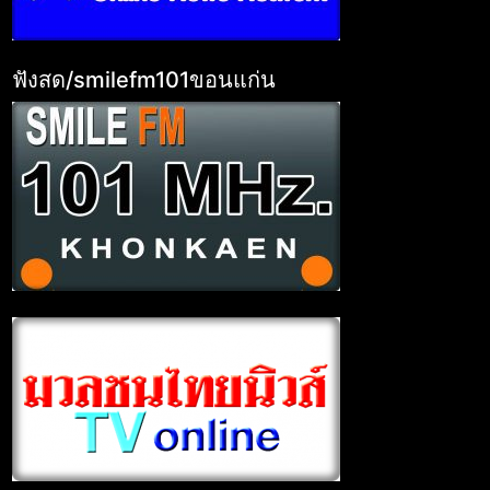
ฟังสด/smilefm101ขอนแก่น