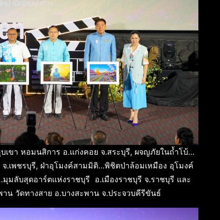
ุบเขา หอมนสิการ อ.แก่งคอย จ.สระบุรี, ผจญภัยในถ้ำโบ้…
 จ.เพชรบุรี, ฝ่าอุโมงค์สามมิติ…พิชิตป่าล้อมเหมือง อุโมงค์
มุมลับสุดอาร์ตแห่งราชบุรี อ.เมืองราชบุรี จ.ราชบุรี และ
พาน วัดทางสาย อ.บางสะพาน จ.ประจวบคีรีขันธ์