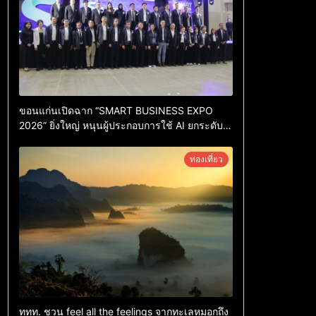
ขอนแก่นเปิดฉาก “SMART BUSINESS EXPO
2026” ยิ่งใหญ่ หนุนผู้ประกอบการใช้ AI ยกระดับ
เศรษฐกิจดิจิทัลอีสาน
ท่องเที่ยว
ททท. ชวน feel all the feelings จากทะเลหมอกถึง