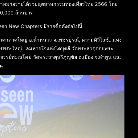
นเป้าหมายรายได้รวมอุตสาหกรรมท่องเที่ยวไทย 2566 โดย
80,000 ล้านบาท
een New Chapters มีรายชื่อดังต่อไปนี้
้ำตกตาดใหญ่ อ.น้ำหนาว จ.เพชรบูรณ์, ความศิวิไลซ์…แห่ง
การพระใหญ่…ลมหายใจแห่งไดบุตสึ วัดพระธาตุดอยพระ
รรย์ทะเลโคม วัดพระธาตุหริภุญชัย อ.เมือง จ.ลำพูน และ
าน