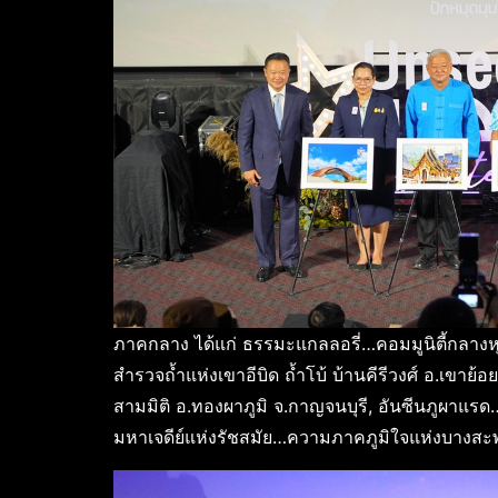
ภาคกลาง ได้แก่ ธรรมะแกลลอรี่…คอมมูนิตี้กลางห
สำรวจถ้ำแห่งเขาอีบิด ถ้ำโบ้ บ้านคีรีวงศ์ อ.เขาย้อย
สามมิติ อ.ทองผาภูมิ จ.กาญจนบุรี, อันซีนภูผาแรด…
มหาเจดีย์แห่งรัชสมัย…ความภาคภูมิใจแห่งบางสะ