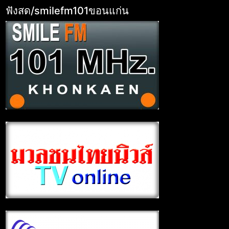
ฟังสด/smilefm101ขอนแก่น