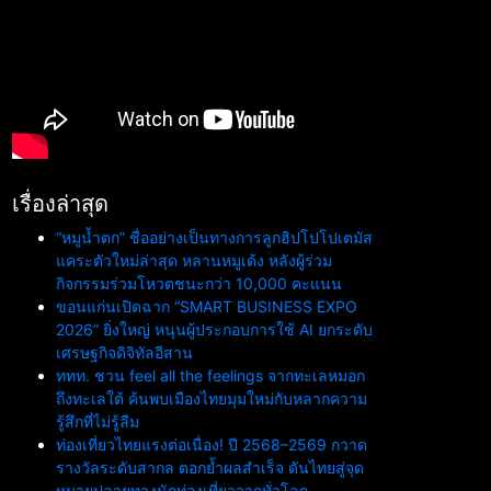
เรื่องล่าสุด
“หมูน้ำตก” ชื่ออย่างเป็นทางการลูกฮิปโปโปเตมัส
แคระตัวใหม่ล่าสุด หลานหมูเด้ง หลังผู้ร่วม
กิจกรรมร่วมโหวตชนะกว่า 10,000 คะแนน
ขอนแก่นเปิดฉาก “SMART BUSINESS EXPO
2026” ยิ่งใหญ่ หนุนผู้ประกอบการใช้ AI ยกระดับ
เศรษฐกิจดิจิทัลอีสาน
ททท. ชวน feel all the feelings จากทะเลหมอก
ถึงทะเลใต้ ค้นพบเมืองไทยมุมใหม่กับหลากความ
รู้สึกที่ไม่รู้ลืม
ท่องเที่ยวไทยแรงต่อเนื่อง! ปี 2568–2569 กวาด
รางวัลระดับสากล ตอกย้ำผลสำเร็จ ดันไทยสู่จุด
หมายปลายทางนักท่องเที่ยวจากทั่วโลก