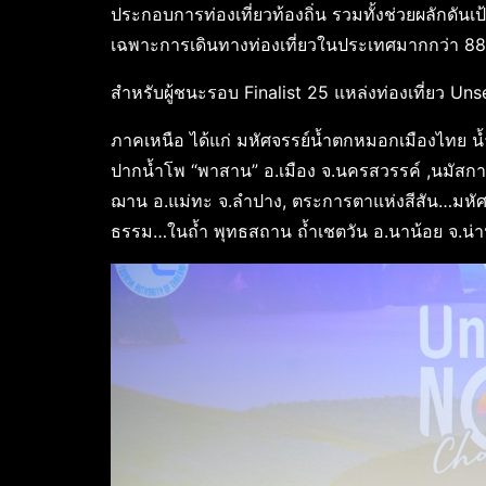
ประกอบการท่องเที่ยวท้องถิ่น รวมทั้งช่วยผลักดั
เฉพาะการเดินทางท่องเที่ยวในประเทศมากกว่า 8
สำหรับผู้ชนะรอบ Finalist 25 แหล่งท่องเที่ยว Uns
ภาคเหนือ ได้แก่ มหัศจรรย์น้ำตกหมอกเมืองไทย น
ปากน้ำโพ “พาสาน” อ.เมือง จ.นครสวรรค์ ,นมัส
ฌาน อ.แม่ทะ จ.ลำปาง, ตระการตาแห่งสีสัน…มหัศจ
ธรรม…ในถ้ำ พุทธสถาน ถ้ำเชตวัน อ.นาน้อย จ.น่