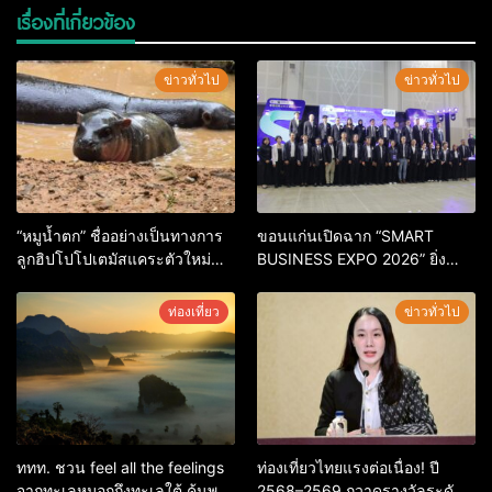
เรื่องที่เกี่ยวข้อง
ข่าวทั่วไป
ข่าวทั่วไป
“หมูน้ำตก” ชื่ออย่างเป็นทางการ
ขอนแก่นเปิดฉาก “SMART
ลูกฮิปโปโปเตมัสแคระตัวใหม่
BUSINESS EXPO 2026” ยิ่ง
ล่าสุด หลานหมูเด้ง หลังผู้ร่วม
ใหญ่ หนุนผู้ประกอบการใช้ AI ยก
กิจกรรมร่วมโหวตชนะกว่า
ระดับเศรษฐกิจดิจิทัลอีสาน
ท่องเที่ยว
ข่าวทั่วไป
10,000 คะแนน
ททท. ชวน feel all the feelings
ท่องเที่ยวไทยแรงต่อเนื่อง! ปี
จากทะเลหมอกถึงทะเลใต้ ค้นพบ
2568–2569 กวาดรางวัลระดับ