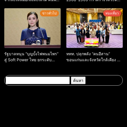
เมืองไทยมุมใหม่กับหลากความ
สากล ตอกย้ำผลสำเร็จ ดันไทยสู่
รู้สึกที่ไม่รู้ลืม
จุดหมายปลายทางนักท่องเที่ยว
ข่าวทั่วไป
ท่องเที่ยว
จากทั่วโลก
รัฐบาลหนุน “บุญบั้งไฟพนมไพร”
ททท. ปลุกพลัง “คนอีสาน”
สู่ Soft Power ไทย ยกระดับ
ขอนแก่นและจังหวัดใกล้เคียง สู่
มรดกวัฒนธรรมอีสาน สร้าง
“ทูตถิ่นยั่งยืน” ต่อยอดทุน
มูลค่าเศรษฐกิจและความภาค
วัฒนธรรม สร้างการท่องเที่ยว
ภูมิใจของชาติ
คุณค่าสูงอย่างมีความหมาย
ค้นหา
สำหรับ: