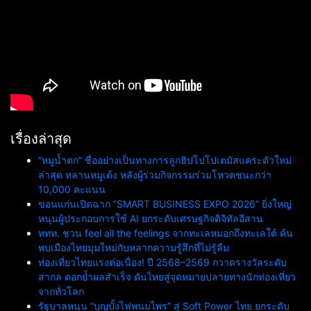
เรื่องล่าสุด
“หมูน้ำตก” ชื่ออย่างเป็นทางการลูกฮิปโปโปเตมัสแคระตัวใหม่
ล่าสุด หลานหมูเด้ง หลังผู้ร่วมกิจกรรมร่วมโหวตชนะกว่า
10,000 คะแนน
ขอนแก่นเปิดฉาก “SMART BUSINESS EXPO 2026” ยิ่งใหญ่
หนุนผู้ประกอบการใช้ AI ยกระดับเศรษฐกิจดิจิทัลอีสาน
ททท. ชวน feel all the feelings จากทะเลหมอกถึงทะเลใต้ ค้น
พบเมืองไทยมุมใหม่กับหลากความรู้สึกที่ไม่รู้ลืม
ท่องเที่ยวไทยแรงต่อเนื่อง! ปี 2568–2569 กวาดรางวัลระดับ
สากล ตอกย้ำผลสำเร็จ ดันไทยสู่จุดหมายปลายทางนักท่องเที่ยว
จากทั่วโลก
รัฐบาลหนุน “บุญบั้งไฟพนมไพร” สู่ Soft Power ไทย ยกระดับ