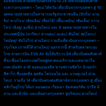
ออสเตรเลีย ด้วยเที่ยวบินตรงจำนวน 28 เที่ยวบินต่อสัปดาห์
ระหว่างกรุงเทพฯ – ไทเป ไต้หวัน เที่ยวบินจากกรุงเทพฯ สู่ 10
จุดหมายปลายทางในสาธารณรัฐประชาชนจีน (ปักกิ่ง/ นาน
จิง/ หางโจว/ เทียนจิน/ เซี่ยงไฮ้/ เซี๊ยะเหมิน/ เซินเจิ้น/ กวาง
โจว/ เฉิงตู/ ฉงชิ่ง) ผ่านไทเป และ 8 จุดหมายปลายทางใน
ประเทศญี่ปุ่น (นาริตะ/ ฮาเนดะ/ นะฮะ/ คันไซ/ ฟุกุโอกะ/
โคมัตสุ/ ซัปโปโร) ผ่านไทเป รวมถึงเที่ยวบินจากกรุงเทพฯ –
กรุงโซล เกาหลีใต้ ผ่านไทเป นอกจากนี้ สำหรับตลาดระยะ
ไกล สายการบิน EVA Air ยังให้บริการ 84 เที่ยวบินต่อสัปดาห์
ที่จะเชื่อมโยงประเทศไทยสู่ตลาดอเมริกาและแคนาดาใน
เกตเวย์หลัก อาทิ ลอสแอนเจลิส ซานฟรานซิสโก นิวยอร์ก
ชิคาโก ซีแอตเทิล ฮุสตัน โตรอนโต และ แวนคูเวอร์ ผ่าน
ไทเป รวมถึง 14 เที่ยวบินตรงต่อสัปดาห์จากกรุงเทพฯ สู่ เมือง
หลักในยุโรป ได้แก่ ลอนดอน เวียนนา อัมสเตอร์ดัม ปารีส มิ
ลาน และมิวนิก และเส้นทางกรุงเทพฯ สู่บริสเบน ผ่านไทเป