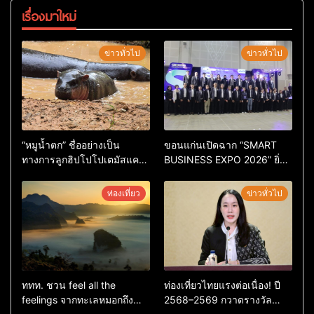
เรื่องมาใหม่
ข่าวทั่วไป
ข่าวทั่วไป
“หมูน้ำตก” ชื่ออย่างเป็น
ขอนแก่นเปิดฉาก “SMART
ทางการลูกฮิปโปโปเตมัสแคระ
BUSINESS EXPO 2026” ยิ่ง
ตัวใหม่ล่าสุด หลานหมูเด้ง
ใหญ่ หนุนผู้ประกอบการใช้ AI
หลังผู้ร่วมกิจกรรมร่วมโหวต
ยกระดับเศรษฐกิจดิจิทัลอีสาน
ท่องเที่ยว
ข่าวทั่วไป
ชนะกว่า 10,000 คะแนน
ททท. ชวน feel all the
ท่องเที่ยวไทยแรงต่อเนื่อง! ปี
feelings จากทะเลหมอกถึง
2568–2569 กวาดรางวัล