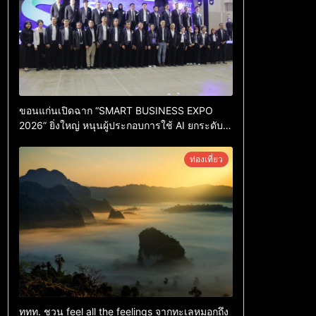
ขอนแก่นเปิดฉาก “SMART BUSINESS EXPO
2026” ยิ่งใหญ่ หนุนผู้ประกอบการใช้ AI ยกระดับ
เศรษฐกิจดิจิทัลอีสาน
ท่องเที่ยว
ททท. ชวน feel all the feelings จากทะเลหมอกถึง