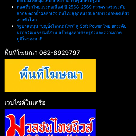
พบเมืองไทยมุมใหม่กับหลากความรู้สึกที่ไม่รู้ลืม
ท่องเที่ยวไทยแรงต่อเนื่อง! ปี 2568–2569 กวาดรางวัลระดับ
สากล ตอกย้ำผลสำเร็จ ดันไทยสู่จุดหมายปลายทางนักท่องเที่ยว
จากทั่วโลก
รัฐบาลหนุน “บุญบั้งไฟพนมไพร” สู่ Soft Power ไทย ยกระดับ
มรดกวัฒนธรรมอีสาน สร้างมูลค่าเศรษฐกิจและความภาค
ภูมิใจของชาติ
พื้นที่โฆษณา 062-8929797
เวบไซค์ในเครือ