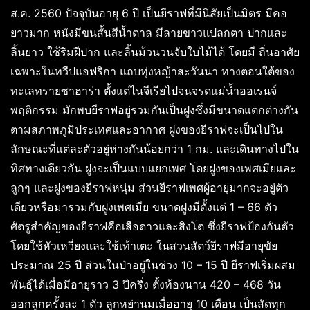
ส.ค. 2560 ปัจจุบันอายุ 6 ปี เป็นยีราฟที่มีนิสัยเป็นมิตร มีคอ
ยาวมาก หนังมีขนสั้นสีน้ำตาล มีลายขาวแปลกตา ปากและ
ลิ้นยาว ใช้ริมฝีปาก และลิ้นม้วนวนจับใบไม้ได้ โดยมี ถิ่นอาศัย
เฉพาะในทวีปแอฟริกา แถบทุ่งหญ้าสะวันนา ทางตอนใต้ของ
ทะเลทรายซาฮาร่า ตั้งแต่ไนจีเรียไปจนจรดแม่น้ำออเรนจ์
พฤติกรรม มักพบยีราฟอยู่รวมกันเป็นฝูงซึ่งมีขนาดแตกต่างกัน
ตามสภาพภูมิประเทศและอากาศ ฝูงของยีราฟจะเป็นไปใน
ลักษณะที่แต่ละตัวอยู่ห่างกันน้อยกว่า 1 กม. และเดินทางไปใน
ทิศทางเดียวกัน ฝูงจะเป็นแบบแยกเพศ โดยฝูงของเพศเมียและ
ลูกๆ และฝูงของยีราฟหนุ่ม ส่วนยีราฟเพศผู้อายุมากจะอยู่ตัว
เดียวหรือมารวมกับฝูงเพศเมีย ขนาดฝูงมีตั้งแต่ 1 – 66 ตัว
ศัตรูสำคัญของยีราฟคือเสือดาวและสิงโต ซึ่งยีราฟป้องกันตัว
โดยใช้หัวเหวี่ยงและใช้เท้าเตะ ในสวนสัตว์ยีราฟมีอายุขัย
ประมาณ 25 ปี ส่วนในป่าอยู่ในช่วง 10 – 15 ปี ยีราฟเริ่มผสม
พันธุ์ได้เมื่อมีอายุราว 3 ปีครึ่ง ตั้งท้องนาน 420 – 468 วัน
ออกลูกครั้งละ 1 ตัว ลูกหย่านมเมื่ออายุ 10 เดือน เป็นสัดทุก