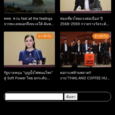
ททท. ชวน feel all the feelings
ท่องเที่ยวไทยแรงต่อเนื่อง! ปี
จากทะเลหมอกถึงทะเลใต้ ค้นพบ
2568–2569 กวาดรางวัลระดับ
เมืองไทยมุมใหม่กับหลากความ
สากล ตอกย้ำผลสำเร็จ ดันไทยสู่
รู้สึกที่ไม่รู้ลืม
จุดหมายปลายทางนักท่องเที่ยว
ข่าวทั่วไป
ข่าวทั่วไป
จากทั่วโลก
รัฐบาลหนุน “บุญบั้งไฟพนมไพร”
คอกาแฟห้ามพลาด!!
สู่ Soft Power ไทย ยกระดับ
งาน”THAILAND COFFEE HUB
มรดกวัฒนธรรมอีสาน สร้าง
2026”เริ่ม 28 พ.ค. 69 – 3 มิ.ย.
มูลค่าเศรษฐกิจและความภาค
69 ณ ศูนย์การค้าเซ็นทรัล
ภูมิใจของชาติ
ขอนแก่น
ค้นหา
สำหรับ: