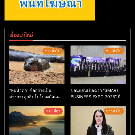
เรื่องมาใหม่
ข่าวทั่วไป
ข่าวทั่วไป
“หมูน้ำตก” ชื่ออย่างเป็น
ขอนแก่นเปิดฉาก “SMART
ทางการลูกฮิปโปโปเตมัสแคระ
BUSINESS EXPO 2026” ยิ่ง
ตัวใหม่ล่าสุด หลานหมูเด้ง
ใหญ่ หนุนผู้ประกอบการใช้ AI
หลังผู้ร่วมกิจกรรมร่วมโหวต
ยกระดับเศรษฐกิจดิจิทัลอีสาน
ท่องเที่ยว
ข่าวทั่วไป
ชนะกว่า 10,000 คะแนน