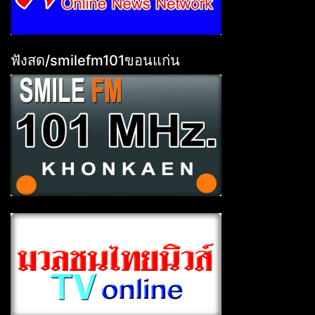
ฟังสด/smilefm101ขอนแก่น