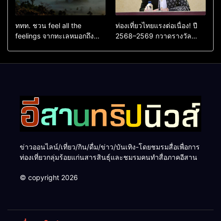
ททท. ชวน feel all the
ท่องเที่ยวไทยแรงต่อเนื่อง! ปี
feelings จากทะเลหมอกถึง
2568–2569 กวาดรางวัล
ทะเลใต้ ค้นพบเมืองไทยมุม
ระดับสากล ตอกย้ำผลสำเร็จ
ใหม่กับหลากความรู้สึกที่ไม่รู้
ดันไทยสู่จุดหมายปลายทางนัก
ลืม
ท่องเที่ยวจากทั่วโลก
ข่าวออนไลน์/เที่ยว/กิน/ดื่ม/ข่าว/บันเทิง-โดยชมรมสื่อเพื่อการ
ท่องเที่ยวกลุ่มร้อยแก่นสารสินธุ์และชมรมคนทำสื่อภาคอีสาน
© copyright 2026