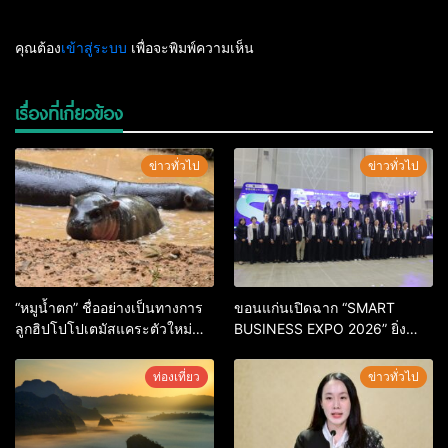
คุณต้อง
เข้าสู่ระบบ
เพื่อจะพิมพ์ความเห็น
เรื่องที่เกี่ยวข้อง
ข่าวทั่วไป
ข่าวทั่วไป
“หมูน้ำตก” ชื่ออย่างเป็นทางการ
ขอนแก่นเปิดฉาก “SMART
ลูกฮิปโปโปเตมัสแคระตัวใหม่
BUSINESS EXPO 2026” ยิ่ง
ล่าสุด หลานหมูเด้ง หลังผู้ร่วม
ใหญ่ หนุนผู้ประกอบการใช้ AI ยก
กิจกรรมร่วมโหวตชนะกว่า
ระดับเศรษฐกิจดิจิทัลอีสาน
ท่องเที่ยว
ข่าวทั่วไป
10,000 คะแนน