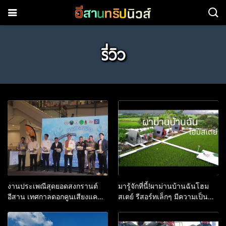
รี่วิว
งานประเพณีสุดยอดสงกรานต์
มารู้จักที่นี้!ผาม่านบ้านฉันโฮม
อีสาน เทศกาลดอกคูนเสียงแคน
สเตย์ รีสอร์ทเล็กๆ มีความเป็น
และถนนข้าวเหนียว ประจำปี
ส่วนตัว ไม่วุ่นวาย อ.ภูผาม่าน
2569 ภายใต้แนวคิด สาดสุข
จ.ขอนแก่น