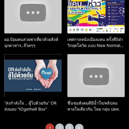
ผอ.ป้อมคนสวยพาเที่ยวห้วยสิงห์
เทศกาลหนังเมืองแคน​ ครั้งที่5​ฝ่า
มุกดาหาร..จ๊วดๆๆ
วิกฤตโควิด​ แบบ​ New​ Normal-
27-29 สิงหาคม 2564
“ส่งกำลังใจ .. สู้ไปด้วยกัน” OR
ชื่นชมสังคมดีมีน้ำใจ/คลิปลม
ส่งมอบ “tOgetheR Box”
หายใจเดียวกัน โดย กลุ่ม ปตท.
1
2
3