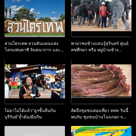
สนุกสนาน คลื่นมนุษย์ ถนนข้าว
เหนียว ขอนแก่น
สวนไตรเทพ สวนดินแดนแห่ง
พามาชมช้างแสนรู้สุรินทร์ ศูนย์
โลกแฟนตาซี จินตนาการ และ
คชศึกษา หรือ หมู่บ้านช้าง
ความฝัน ที่เกิดจากจินตนาการ
บ้านตากลาง จังหวัดสุรินทร์
ของ ไตรเทพ สหะขันธ์
ไม่มาไม่ได้แล้ว“ลูกชิ้นยืนกิน
คิดถึงชุมชนท่องเที่ยว ททท วันนี้
บุรีรัมย์”ย้ำต้องยืนกิน
พบกัน ชุมชนบ้านโนนกอก จ
อุดรธานี