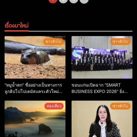
เรื่องมาใหม่
ข่าวทั่วไป
ข่าวทั่วไป
“หมูน้ำตก” ชื่ออย่างเป็นทางการ
ขอนแก่นเปิดฉาก “SMART
ลูกฮิปโปโปเตมัสแคระตัวใหม่
BUSINESS EXPO 2026” ยิ่ง
ล่าสุด หลานหมูเด้ง หลังผู้ร่วม
ใหญ่ หนุนผู้ประกอบการใช้ AI ยก
กิจกรรมร่วมโหวตชนะกว่า
ระดับเศรษฐกิจดิจิทัลอีสาน
ท่องเที่ยว
ข่าวทั่วไป
10,000 คะแนน