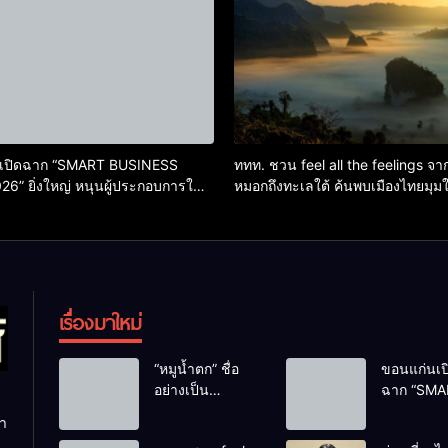
เปิดฉาก “SMART BUSINESS
ททท. ชวน feel all the feelings จ
6” ยิ่งใหญ่ หนุนผู้ประกอบการใช้
หมอกถึงทะเลใต้ ค้นพบเมืองไทยมุมใ
ับเศรษฐกิจดิจิทัลอีสาน
หลากความรู้สึกที่ไม่รู้ลืม
เรื่องมาใหม่
“หมูน้ำตก” ชื่อ
ขอนแก่นเป
อย่างเป็น
ฉาก “SMA
ทางการลูก
BUSINES
ทำ
ฮิปโปโปเตมัส
EXPO 2026”