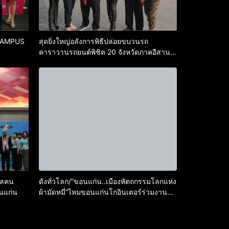
CAMPUS​
สุดยิ่งใหญ่อลังการพิธีปล่อยขบวนรถ
คาราวานรถยนต์พิชิต 20 จังหวัดภาคอีสาน อี
สานคูลอีหลี
พลคน
ดังทั่วโลก/”ขอนแก่น..เมืองหัตถกรรมโลกแห่ง
นแก่น
ผ้ามัดหมี่”ไหมขอนแก่นโกอินเตอร์ร่วมงานสิ่ง
ทอโลกที่จาการ์ต้า