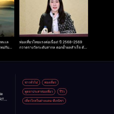
ากทะเล
ท่องเที่ยวไทยแรงต่อเนื่อง! ปี 2568–2569
หม่กับ
กวาดรางวัลระดับสากล ตอกย้ำผลสำเร็จ ดัน
ไทยสู่จุดหมายปลายทางนักท่องเที่ยวจากทั่ว
โลก
ข่าวทั่วไป
ท่องเที่ยว
พูดจาประสาท่องเที่ยว
รี่วิว
ิด
RT
เที่ยวไกลในต่างแดน-ดีเจนิชา
S
 ยิ่ง