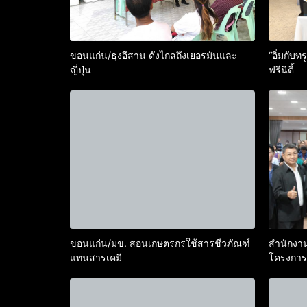
ขอนแก่น/ธุงอีสาน ดังไกลถึงเยอรมันและ
“อิ่มกับ
ญี่ปุ่น
ฟรีนิตี้
ขอนแก่น/มข. สอนเกษตรกรใช้สารชีวภัณฑ์
สำนักงาน
แทนสารเคมี
โครงการเส
แรงงานต่
MOU เพื่
ขั้นตอนก