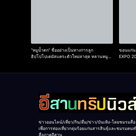
“หมูน้ำตก” ชื่ออย่างเป็นทางการลูก
ขอนแก่น
ฮิปโปโปเตมัสแคระตัวใหม่ล่าสุด หลานหมู
EXPO 202
เด้ง หลังผู้ร่วมกิจกรรมร่วมโหวตชนะกว่า
AI ยกระด
10,000 คะแนน
ข่าวออนไลน์/เที่ยว/กิน/ดื่ม/ข่าว/บันเทิง-โดยชมรมสื่อ
เพื่อการท่องเที่ยวกลุ่มร้อยแก่นสารสินธุ์และชมรมคน
สื่อภาคอีสาน