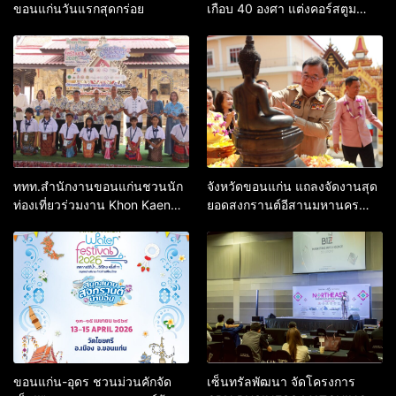
ขอนแก่นวันแรกสุดกร่อย
เกือบ 40 องศา แต่งคอร์สตูม
เต็มยศ เล่นน้ำถนนข้าวเหนียว
ขอนแก่นคึกคัก
ททท.สำนักงานขอนแก่นชวนนัก
จังหวัดขอนแก่น แถลงจัดงานสุด
ท่องเที่ยวร่วมงาน Khon Kaen
ยอดสงกรานต์อีสานมหานคร
Water Festival 2026 สืบสานวิถี
ขอนแก่น ประจำปี 2569 สืบสาน
น้ำ วิถีไทย ณ วัดไชยศรี
บุญเดือนห้า สมมาพระลับ 501 ปี
ชวนเที่ยววิถีอีสาน
ขอนแก่น-อุดร ชวนม่วนคักจัด
เซ็นทรัลพัฒนา จัดโครงการ