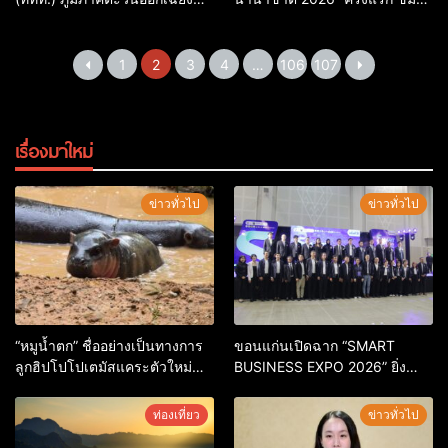
เหนือ ร่วมกับ บริษัท โลเคิล อไลค์
ว่าวยักษ์–ว่าวไฟ–ว่าวแชมป์โลก
จำกัด เปิดรันเวย์คันแทสุดยิ่งใหญ่
กลางบึงทุ่งสร้าง ดันเมืองท่อง
ในกิจกรรม “คันแท แฟชั่นโชว์
เที่ยวอีสาน
1
2
3
4
…
106
107
ฮอดสาวะถี”
เรื่องมาใหม่
ข่าวทั่วไป
ข่าวทั่วไป
“หมูน้ำตก” ชื่ออย่างเป็นทางการ
ขอนแก่นเปิดฉาก “SMART
ลูกฮิปโปโปเตมัสแคระตัวใหม่
BUSINESS EXPO 2026” ยิ่ง
ล่าสุด หลานหมูเด้ง หลังผู้ร่วม
ใหญ่ หนุนผู้ประกอบการใช้ AI ยก
กิจกรรมร่วมโหวตชนะกว่า
ระดับเศรษฐกิจดิจิทัลอีสาน
ท่องเที่ยว
ข่าวทั่วไป
10,000 คะแนน