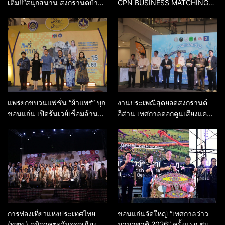
เต็ม!!“สนุกสนาน สงกรานต์บ้าน
CPN BUSINESS MATCHING
ฉัน”ในงาน “Water Festival
(NORTHEAST) 2026 ต่อยอด
2026 เทศกาลวิถีน้ำ…วิถีไทย”
ธุรกิจคู่ค้า รวมแบรนด์ดังกว่า 90
แบรนด์ทั่วภาคอีสาน ให้ขยายไป
ยังภูมิภาคต่างๆทั่วประเทศ
แพร่ยกขบวนแฟชั่น “ผ้าแพร่” บุก
งานประเพณีสุดยอดสงกรานต์
ขอนแก่น เปิดรันเวย์เชื่อมล้าน
อีสาน เทศกาลดอกคูนเสียงแคน
นา–อีสาน ดันเศรษฐกิจฐานรากสู่
และถนนข้าวเหนียว ประจำปี
ตลาดสากล ชวนช้อปถึง 15 มี.ค.
2569 ภายใต้แนวคิด สาดสุข
ที่เซ็นทรัล ขอนแก่น
สนุกสนาน คลื่นมนุษย์ ถนนข้าว
เหนียว ขอนแก่น
การท่องเที่ยวแห่งประเทศไทย
ขอนแก่นจัดใหญ่ “เทศกาลว่าว
(ททท.) ภูมิภาคตะวันออกเฉียง
นานาชาติ 2026” ครั้งแรก ชม