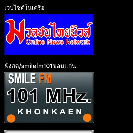
เวบไซค์ในเครือ
ฟังสด/smilefm101ขอนแก่น