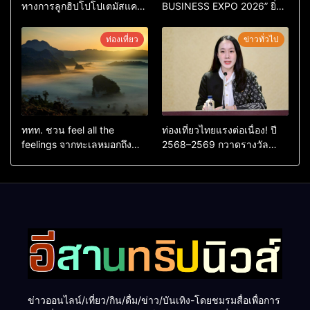
ทางการลูกฮิปโปโปเตมัสแคระ
BUSINESS EXPO 2026” ยิ่ง
ตัวใหม่ล่าสุด หลานหมูเด้ง
ใหญ่ หนุนผู้ประกอบการใช้ AI
หลังผู้ร่วมกิจกรรมร่วมโหวต
ยกระดับเศรษฐกิจดิจิทัลอีสาน
ท่องเที่ยว
ข่าวทั่วไป
ชนะกว่า 10,000 คะแนน
ททท. ชวน feel all the
ท่องเที่ยวไทยแรงต่อเนื่อง! ปี
feelings จากทะเลหมอกถึง
2568–2569 กวาดรางวัล
ทะเลใต้ ค้นพบเมืองไทยมุม
ระดับสากล ตอกย้ำผลสำเร็จ
ใหม่กับหลากความรู้สึกที่ไม่รู้
ดันไทยสู่จุดหมายปลายทางนัก
ลืม
ท่องเที่ยวจากทั่วโลก
ข่าวออนไลน์/เที่ยว/กิน/ดื่ม/ข่าว/บันเทิง-โดยชมรมสื่อเพื่อการ