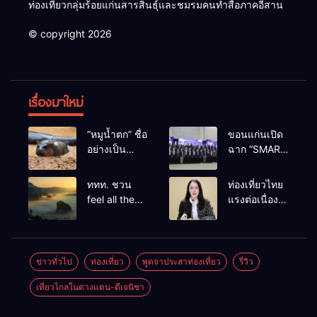
ท่องเที่ยวกลุ่มร้อยแก่นสารสินธุ์และชมรมคนทำสื่อภาคอีสาน
© copyright 2026
เรื่องมาใหม่
“หมูน้ำตก” ชื่อ
ขอนแก่นเปิด
อย่างเป็น
ฉาก “SMART
ทางการลูก
BUSINESS
ฮิปโปโปเตมัส
EXPO 2026”
ททท. ชวน
ท่องเที่ยวไทย
แคระตัวใหม่
ยิ่งใหญ่ หนุนผู้
feel all the
แรงต่อเนื่อง!
ล่าสุด หลาน
ประกอบการ
feelings จาก
ปี 2568–
หมูเด้ง หลังผู้
ใช้ AI ยก
ทะเลหมอกถึง
2569 กวาด
ร่วมกิจกรรม
ระดับ
ทะเลใต้ ค้น
รางวัลระดับ
ร่วมโหวต
เศรษฐกิจ
พบเมืองไทย
สากล ตอกย้ำ
ข่าวทั่วไป
ท่องเที่ยว
พูดจาประสาท่องเที่ยว
รี่วิว
ชนะกว่า
ดิจิทัลอีสาน
มุมใหม่กับ
ผลสำเร็จ ดัน
10,000
เที่ยวไกลในต่างแดน-ดีเจนิชา
หลากความ
ไทยสู่จุดหมาย
คะแนน
รู้สึกที่ไม่รู้ลืม
ปลายทางนัก