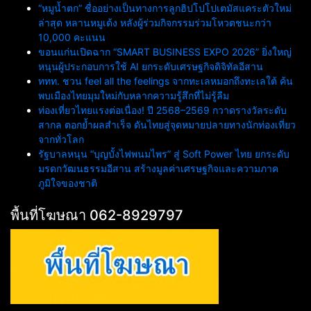
“หมูน้ำตก” ชื่ออย่างเป็นทางการลูกฮิปโปโปเตมัสแคระตัวใหม่
ล่าสุด หลานหมูเด้ง หลังผู้ร่วมกิจกรรมร่วมโหวตชนะกว่า
10,000 คะแนน
ขอนแก่นเปิดฉาก “SMART BUSINESS EXPO 2026” ยิ่งใหญ่
หนุนผู้ประกอบการใช้ AI ยกระดับเศรษฐกิจดิจิทัลอีสาน
ททท. ชวน feel all the feelings จากทะเลหมอกถึงทะเลใต้ ค้น
พบเมืองไทยมุมใหม่กับหลากความรู้สึกที่ไม่รู้ลืม
ท่องเที่ยวไทยแรงต่อเนื่อง! ปี 2568–2569 กวาดรางวัลระดับ
สากล ตอกย้ำผลสำเร็จ ดันไทยสู่จุดหมายปลายทางนักท่องเที่ยว
จากทั่วโลก
รัฐบาลหนุน “บุญบั้งไฟพนมไพร” สู่ Soft Power ไทย ยกระดับ
มรดกวัฒนธรรมอีสาน สร้างมูลค่าเศรษฐกิจและความภาค
ภูมิใจของชาติ
พื้นที่โฆษณา 062-8929797